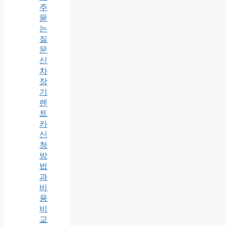
주
묻
는
질
문
신
차
장
기
렌
트
카
신
청
방
법
과
비
용
비
교