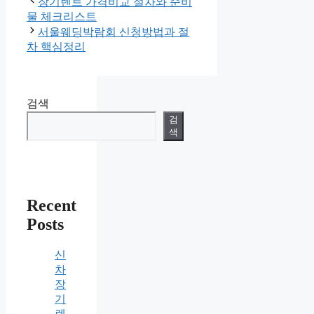
장기렌트 가격비교 절차와 준비
고
물 체크리스트
리
서울웨딩박람회 신청방법과 절
차 핵심정리
검색
검
색
Recent
Posts
신
차
장
기
렌