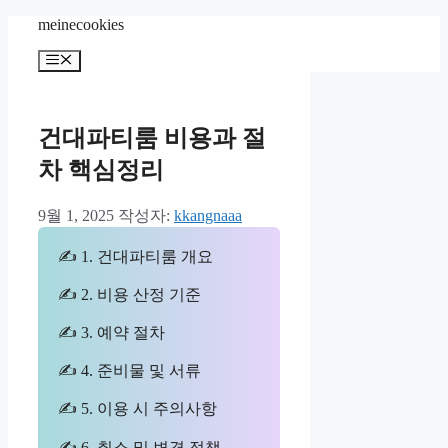
컨
meinecookies
텐
메
츠
뉴
로
건
너
건대파티룸 비용과 절
뛰
차 핵심정리
기
9월 1, 2025
작성자:
kkangnaaa
✍ 1. 건대파티룸 개요
✍ 2. 비용 산정 기준
✍ 3. 예약 절차
✍ 4. 준비물 및 서류
✍ 5. 이용 시 주의사항
✍ 6. 취소 및 변경 정책