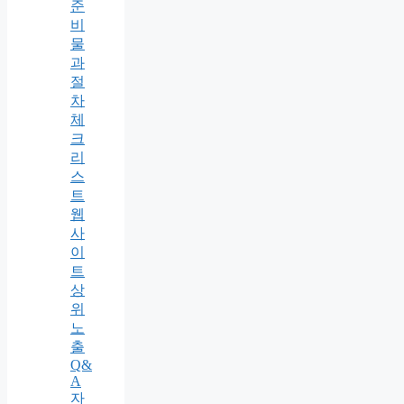
준
비
물
과
절
차
체
크
리
스
트
웹
사
이
트
상
위
노
출
Q&
A
자