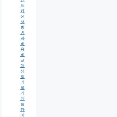
트
카
신
청
방
법
과
비
용
비
교
핵
심
정
리
장
기
렌
트
카
예