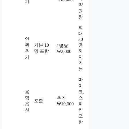
간
약
권
장
최
대
인
30
명
원
기본 10
1명당
까
추
명 포함
₩2,000
지
가
가
능
마
이
음
크,
향
스
추가
포함
옵
₩10,000
피
션
커
포
함