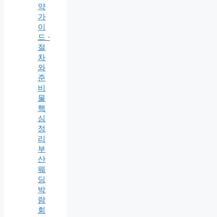
약
가
이
드 ·
절
차
와
준
비
물
핵
심
정
리
부
산
웨
딩
박
람
회