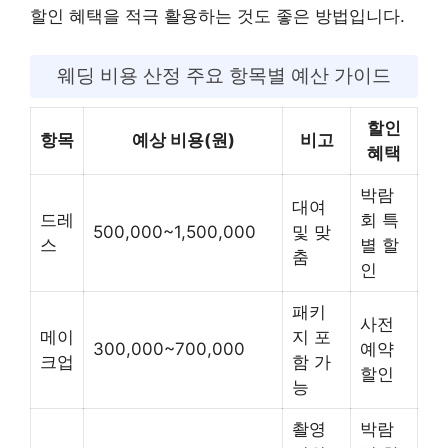
할인 혜택을 적극 활용하는 것도 좋은 방법입니다.
웨딩 비용 산정 주요 항목별 예산 가이드
할인
항목
예상 비용(원)
비고
혜택
박람
대여
드레
회 특
500,000~1,500,000
및 맞
스
별 할
춤
인
패키
사전
메이
지 포
300,000~700,000
예약
크업
함 가
할인
능
촬영
박람