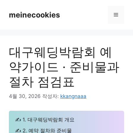
컨
텐
meinecookies
메
츠
로
뉴
건
너
대구웨딩박람회 예
뛰
기
약가이드 · 준비물과
절차 점검표
4월 30, 2026
작성자:
kkangnaaa
✍ 1. 대구웨딩박람회 개요
✍ 2. 예약 절차와 준비물