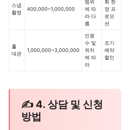
범위
회 한
스냅
400,000~1,000,000
에 따
정 프
촬영
라 다
로모
름
션
인원
수 및
조기
홀
1,000,000~3,000,000
위치
예약
대관
에 따
할인
라
✍ 4. 상담 및 신청
방법