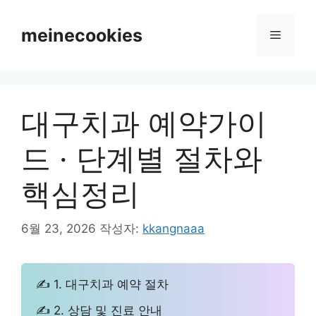
컨
텐
meinecookies
메
츠
로
뉴
건
너
대구치과 예약가이
뛰
기
드 · 단계별 절차와
핵심정리
6월 23, 2026
작성자:
kkangnaaa
✍ 1. 대구치과 예약 절차
✍ 2. 상담 및 진료 안내