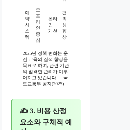
오
예
편
프
약
온라
의
라
시
인
성
인
스
개선
향
중
템
상
심
2025년 정책 변화는 운
전 교육의 질적 향상을
목표로 하며, 관련 기관
의 엄격한 관리가 이루
어지고 있습니다 — 국
토교통부 공지(2025).
✍ 3. 비용 산정
요소와 구체적 예