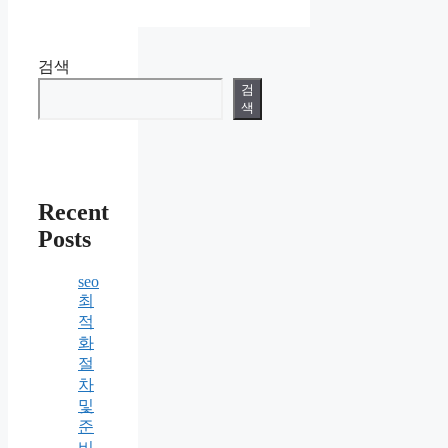
검색
검
색
Recent
Posts
seo
최
적
화
절
차
및
준
비