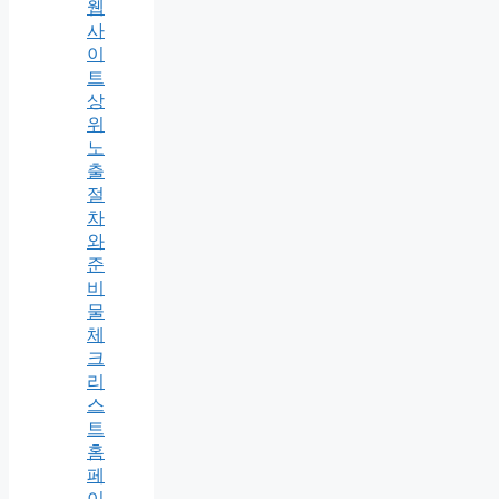
웹
사
이
트
상
위
노
출
절
차
와
준
비
물
체
크
리
스
트
홈
페
이