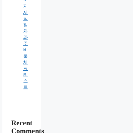
지
제
작
절
차
와
준
비
물
체
크
리
스
트
Recent
Comments