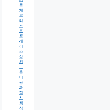
물
체
크
리
스
트
플
레
이
스
상
위
노
출
비
용
과
절
차
핵
심