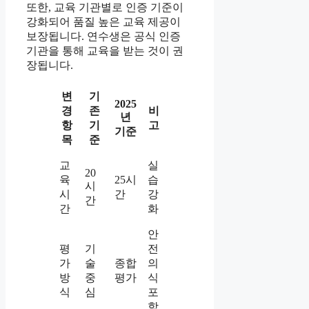
또한, 교육 기관별로 인증 기준이
강화되어 품질 높은 교육 제공이
보장됩니다. 연수생은 공식 인증
기관을 통해 교육을 받는 것이 권
장됩니다.
변
기
2025
경
존
비
년
항
기
고
기준
목
준
교
실
20
육
25시
습
시
시
간
강
간
간
화
안
평
기
전
가
술
종합
의
방
중
평가
식
식
심
포
함