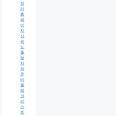
정
리
홈
페
이
지
상
위
노
출
절
차
와
준
비
물
체
크
리
스
트