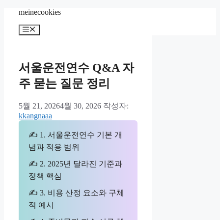
컨
meinecookies
텐
메
츠
뉴
로
건
너
서울운전연수 Q&A 자
뛰
주 묻는 질문 정리
기
5월 21, 2026
4월 30, 2026
작성자:
kkangnaaa
✍ 1. 서울운전연수 기본 개
념과 적용 범위
✍ 2. 2025년 달라진 기준과
정책 핵심
✍ 3. 비용 산정 요소와 구체
적 예시