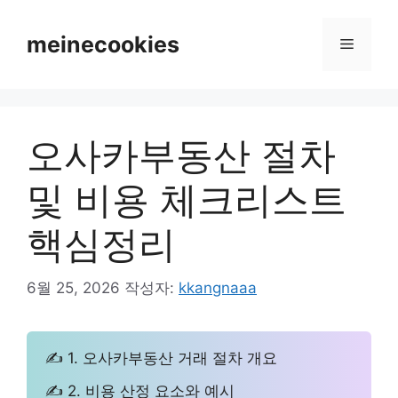
컨
텐
meinecookies
메
츠
로
뉴
건
너
오사카부동산 절차
뛰
기
및 비용 체크리스트
핵심정리
6월 25, 2026
작성자:
kkangnaaa
✍ 1. 오사카부동산 거래 절차 개요
✍ 2. 비용 산정 요소와 예시