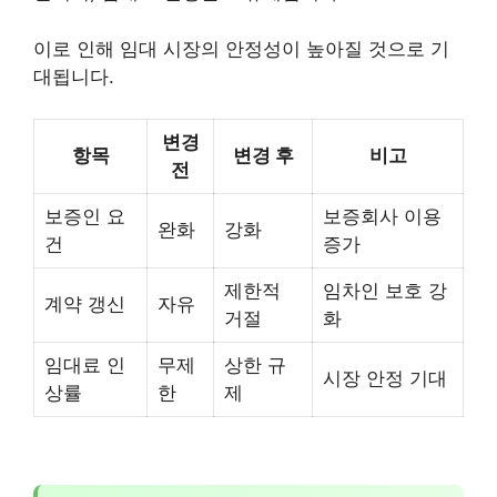
이로 인해 임대 시장의 안정성이 높아질 것으로 기
대됩니다.
변경
항목
변경 후
비고
전
보증인 요
보증회사 이용
완화
강화
건
증가
제한적
임차인 보호 강
계약 갱신
자유
거절
화
임대료 인
무제
상한 규
시장 안정 기대
상률
한
제