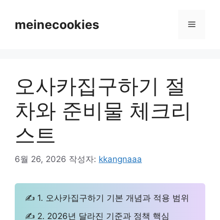
컨
텐
meinecookies
메
츠
로
뉴
건
너
오사카집구하기 절
뛰
기
차와 준비물 체크리
스트
6월 26, 2026
작성자:
kkangnaaa
✍ 1. 오사카집구하기 기본 개념과 적용 범위
✍ 2. 2026년 달라진 기준과 정책 핵심