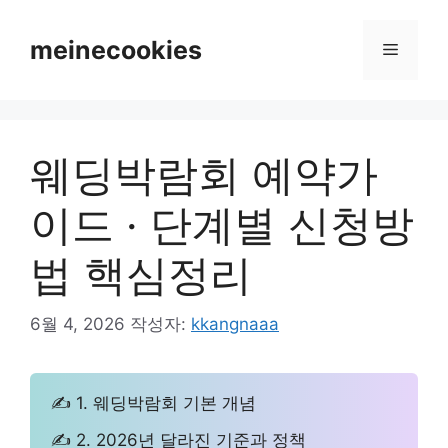
컨
텐
meinecookies
메
츠
로
뉴
건
너
웨딩박람회 예약가
뛰
기
이드 · 단계별 신청방
법 핵심정리
6월 4, 2026
작성자:
kkangnaaa
✍ 1. 웨딩박람회 기본 개념
✍ 2. 2026년 달라진 기준과 정책