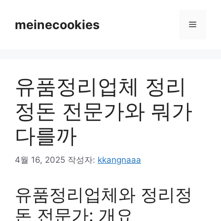
컨
텐
meinecookies
메
츠
로
뉴
건
너
유품정리업체 정리
뛰
기
정돈 전문가와 뭐가
다를까
4월 16, 2025
작성자:
kkangnaaa
유품정리업체와 정리정
돈 전문가: 개요