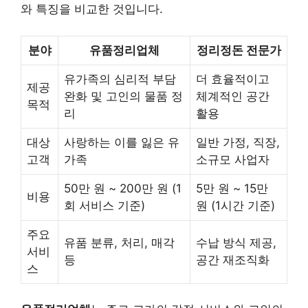
와 특징을 비교한 것입니다.
분야
유품정리업체
정리정돈 전문가
유가족의 심리적 부담
더 효율적이고
제공
완화 및 고인의 물품 정
체계적인 공간
목적
리
활용
대상
사랑하는 이를 잃은 유
일반 가정, 직장,
고객
가족
소규모 사업자
50만 원 ~ 200만 원 (1
5만 원 ~ 15만
비용
회 서비스 기준)
원 (1시간 기준)
주요
유품 분류, 처리, 매각
수납 방식 제공,
서비
등
공간 재조직화
스