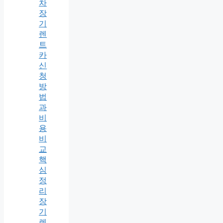
차
장
기
렌
트
카
신
청
방
법
과
비
용
비
교
핵
심
정
리
장
기
렌