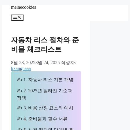
컨
meinecookies
텐
메
츠
뉴
로
건
너
자동차 리스 절차와 준
뛰
비물 체크리스트
기
8월 28, 2025
8월 24, 2025
작성자:
kkangnaaa
✍ 1. 자동차 리스 기본 개념
✍ 2. 2025년 달라진 기준과
정책
✍ 3. 비용 산정 요소와 예시
✍ 4. 준비물과 필수 서류
✍ 5. 신청 절차와 단계별 흐