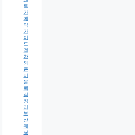
트
카
예
약
가
이
드 ·
절
차
와
준
비
물
핵
심
정
리
부
산
웨
딩