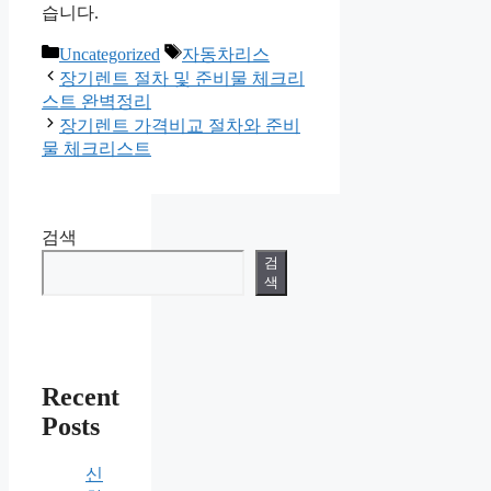
습니다.
카
태
Uncategorized
자동차리스
테
그
장기렌트 절차 및 준비물 체크리
고
스트 완벽정리
리
장기렌트 가격비교 절차와 준비
물 체크리스트
검색
검
색
Recent
Posts
신