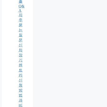
출
Q&
A
자
주
묻
는
질
문
신
차
장
기
렌
트
카
신
청
방
법
과
비