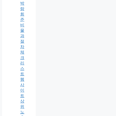
박
람
회
준
비
물
과
절
차
체
크
리
스
트
웹
사
이
트
상
위
노