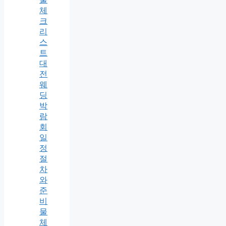
체
크
리
스
트
대
전
웨
딩
박
람
회
일
정
절
차
와
준
비
물
체