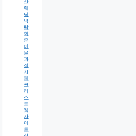
산
웨
딩
박
람
회
준
비
물
과
절
차
체
크
리
스
트
웹
사
이
트
상