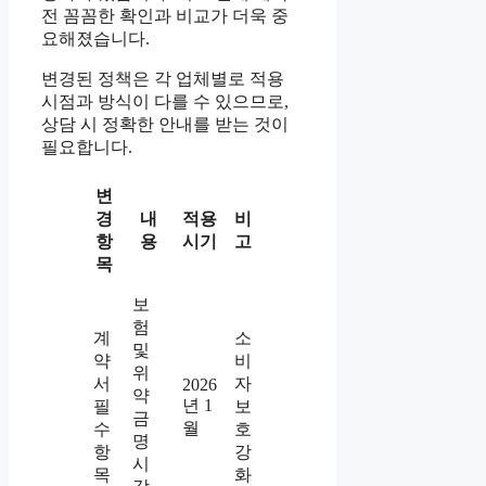
전 꼼꼼한 확인과 비교가 더욱 중
요해졌습니다.
변경된 정책은 각 업체별로 적용
시점과 방식이 다를 수 있으므로,
상담 시 정확한 안내를 받는 것이
필요합니다.
변
경
내
적용
비
항
용
시기
고
목
보
험
계
소
및
약
비
위
서
자
2026
약
년 1
필
보
금
월
수
호
명
항
강
시
목
화