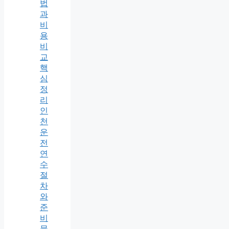
법
과
비
용
비
교
핵
심
정
리
인
천
운
전
연
수
절
차
와
준
비
물