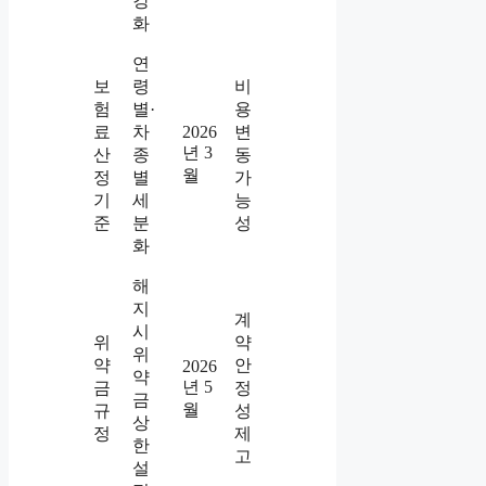
강
화
연
보
령
비
험
별·
용
료
차
2026
변
년 3
산
종
동
월
정
별
가
기
세
능
준
분
성
화
해
지
계
시
위
약
위
약
안
2026
약
년 5
금
정
금
월
규
성
상
정
제
한
고
설