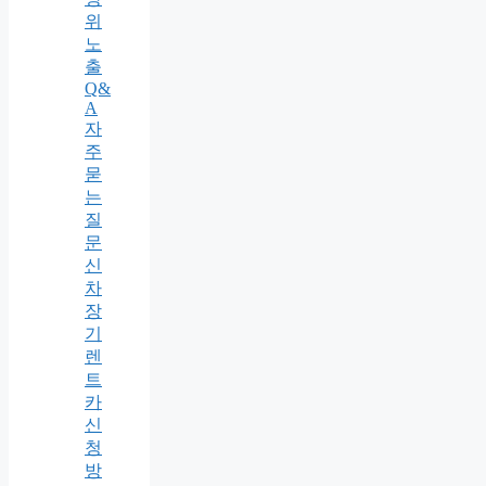
위
노
출
Q&
A
자
주
묻
는
질
문
신
차
장
기
렌
트
카
신
청
방