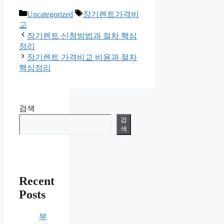
카
태
Uncategorized
장기렌트가격비
테
그
교
고
장기렌트 신청방법과 절차 핵심
리
정리
장기렌트 가격비교 비용과 절차
핵심정리
검색
검
색
Recent
Posts
부