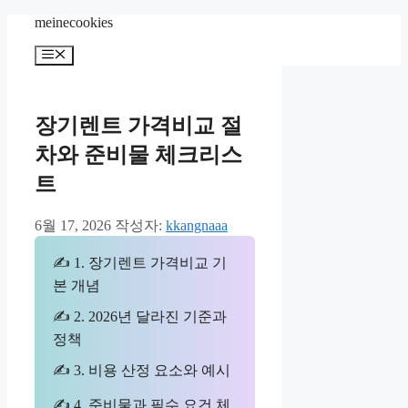
컨
meinecookies
텐
메
츠
뉴
로
건
너
장기렌트 가격비교 절
뛰
차와 준비물 체크리스
기
트
6월 17, 2026
작성자:
kkangnaaa
✍ 1. 장기렌트 가격비교 기
본 개념
✍ 2. 2026년 달라진 기준과
정책
✍ 3. 비용 산정 요소와 예시
✍ 4. 준비물과 필수 요건 체