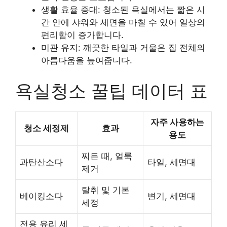
생활 효율 증대
: 청소된 욕실에서는 짧은 시
간 안에 샤워와 세면을 마칠 수 있어 일상의
편리함이 증가합니다.
미관 유지
: 깨끗한 타일과 거울은 집 전체의
아름다움을 높여줍니다.
욕실청소 꿀팁 데이터 표
자주 사용하는
청소 세정제
효과
용도
찌든 때, 얼룩
과탄산소다
타일, 세면대
제거
탈취 및 기본
베이킹소다
변기, 세면대
세정
전용 유리 세