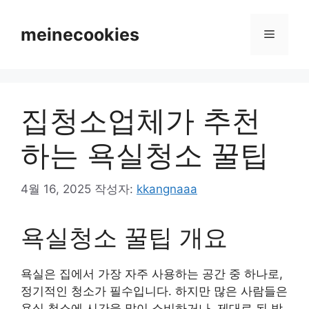
컨
텐
meinecookies
메
츠
로
뉴
건
너
집청소업체가 추천
뛰
기
하는 욕실청소 꿀팁
4월 16, 2025
작성자:
kkangnaaa
욕실청소 꿀팁 개요
욕실은 집에서 가장 자주 사용하는 공간 중 하나로,
정기적인 청소가 필수입니다. 하지만 많은 사람들은
욕실 청소에 시간을 많이 소비하거나, 제대로 된 방