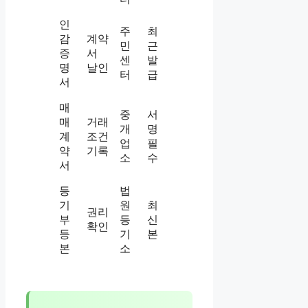
인
주
최
감
계약
민
근
증
서
센
발
명
날인
터
급
서
매
중
서
매
거래
개
명
계
조건
업
필
약
기록
소
수
서
등
법
기
원
최
권리
부
등
신
확인
등
기
본
본
소