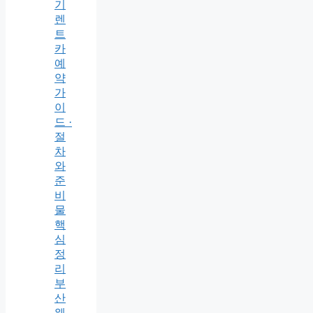
기
렌
트
카
예
약
가
이
드 ·
절
차
와
준
비
물
핵
심
정
리
부
산
웨