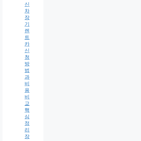
신
차
장
기
렌
트
카
신
청
방
법
과
비
용
비
교
핵
심
정
리
장