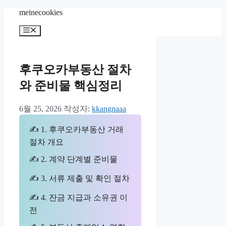
컨
meinecookies
텐
메
츠
뉴
로
건
너
후쿠오카부동산 절차
뛰
와 준비물 핵심정리
기
6월 25, 2026
작성자:
kkangnaaa
✍ 1. 후쿠오카부동산 거래
절차 개요
✍ 2. 계약 단계별 준비물
✍ 3. 서류 제출 및 확인 절차
✍ 4. 잔금 지급과 소유권 이
전