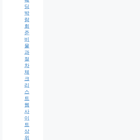
딩
박
람
회
준
비
물
과
절
차
체
크
리
스
트
웹
사
이
트
상
위