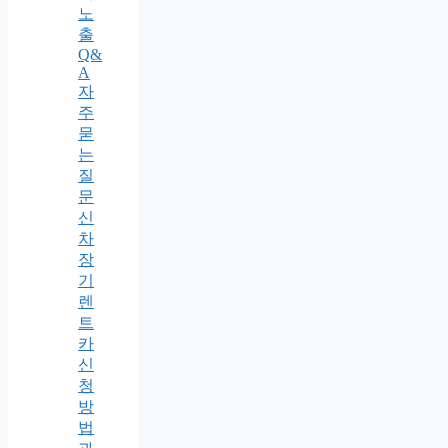
노
출
Q&
A
자
주
묻
는
질
문
신
차
장
기
렌
트
카
신
청
방
법