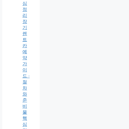
심
정
리
장
기
렌
트
카
예
약
가
이
드 ·
절
차
와
준
비
물
핵
심