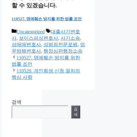
할 수 있겠습니다.
110527. 명예훼손 방지를 위한 법률 조언
카
태
Uncategorized
대출사기변호
테
그
사
,
보이스피싱변호사
,
사기소송
,
고
성매매변호사
,
성범죄전문로펌
,
업
리
무방해변호사
,
행정심판행정소송
110527. 명예훼손 방지를 위한
법률 조언
110529. 개인회생 신청 절차의
핵심 사항
검색
검
색