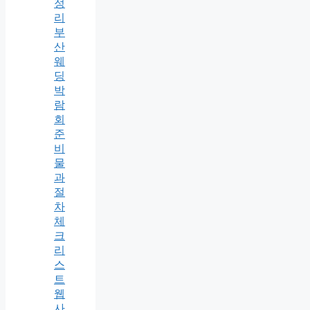
정
리
부
산
웨
딩
박
람
회
준
비
물
과
절
차
체
크
리
스
트
웹
사