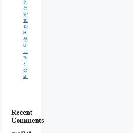
신
청
방
법
과
비
용
비
교
핵
심
정
리
Recent
Comments