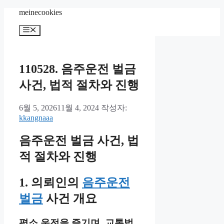
컨
meinecookies
텐
메
츠
뉴
로
건
너
110528. 음주운전 벌금
뛰
사건, 법적 절차와 진행
기
6월 5, 2026
11월 4, 2024
작성자:
kkangnaaa
음주운전 벌금 사건, 법
적 절차와 진행
1. 의뢰인의
음주운전
벌금
사건 개요
평소 운전을 즐기며, 교통법