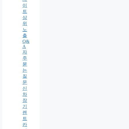
이
트
상
위
노
출
Q&
A
자
주
묻
는
질
문
신
차
장
기
렌
트
카