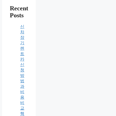
Recent
Posts
신
차
장
기
렌
트
카
신
청
방
법
과
비
용
비
교
핵