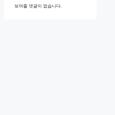
보여줄 댓글이 없습니다.