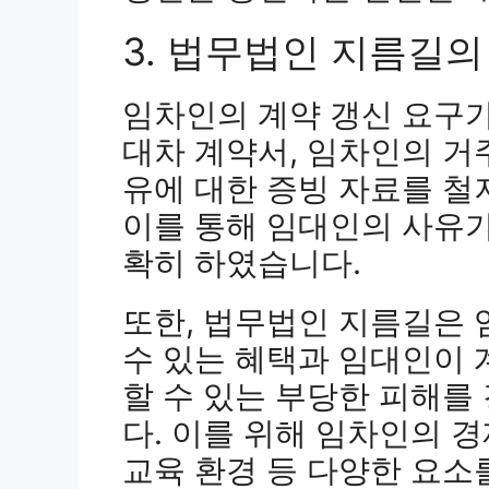
3. 법무법인 지름길의
임차인의 계약 갱신 요구
대차 계약서, 임차인의 거
유에 대한 증빙 자료를 
이를 통해 임대인의 사유
확히 하였습니다.
또한, 법무법인 지름길은 
수 있는 혜택과 임대인이 
할 수 있는 부당한 피해
다. 이를 위해 임차인의 경
교육 환경 등 다양한 요소