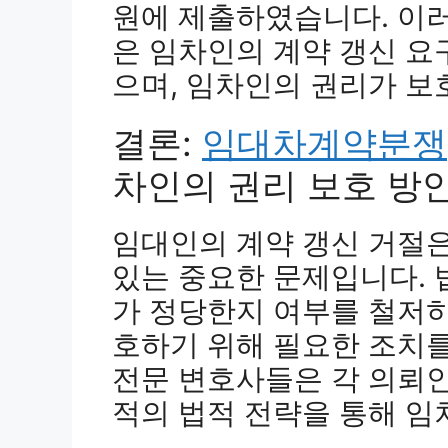
원에 제출하였습니다. 이
은 임차인의 계약 갱신 
으며, 임차인의 권리가 보
결론:
임대차계약분쟁
차인의 권리 보호 방
임대인의 계약 갱신 거절은
있는 중요한 문제입니다. 
가 정당한지 여부를 철저히
호하기 위해 필요한 조치
전문 변호사들은 각 의뢰인
적의 법적 전략을 통해 