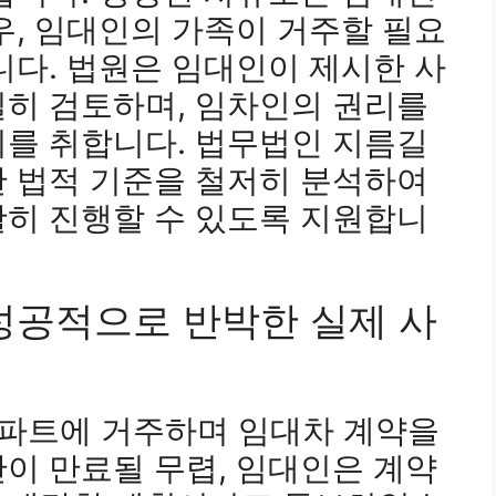
우, 임대인의 가족이 거주할 필요
니다. 법원은 임대인이 제시한 사
밀히 검토하며, 임차인의 권리를
치를 취합니다. 법무법인 지름길
한 법적 기준을 철저히 분석하여
활히 진행할 수 있도록 지원합니
 성공적으로 반박한 실제 사
아파트에 거주하며 임대차 계약을
이 만료될 무렵, 임대인은 계약