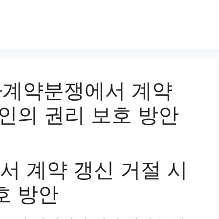
임대차계약분쟁에서 계약
인의 권리 보호 방안
 계약 갱신 거절 시
호 방안