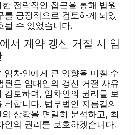
러한 전략적인 접근을 통해 법원
요구를 긍정적으로 검토하게 되었
호될 수 있었습니다.
에서 계약 갱신 거절 시 임
안
 임차인에게 큰 영향을 미칠 수
법원은 임대인의 갱신 거절 사유
 검토하며, 임차인의 권리를 보
를 취합니다. 법무법인 지름길의
의 상황을 면밀히 분석하고, 최
임차인의 권리를 보호하겠습니다.