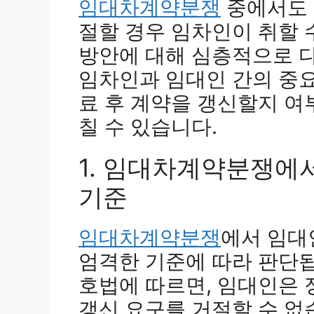
임대차계약분쟁
중에서도 
절할 경우 임차인이 취할 
방안에 대해 심층적으로 
임차인과 임대인 간의 중요
료 후 계약을 갱신할지 여
칠 수 있습니다.
1. 임대차계약분쟁에
기준
임대차계약분쟁
에서 임대
엄격한 기준에 따라 판단
호법에 따르면, 임대인은 
갱신 요구를 거절할 수 없