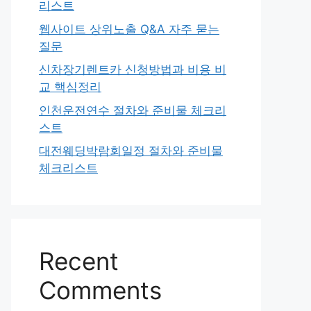
리스트
웹사이트 상위노출 Q&A 자주 묻는
질문
신차장기렌트카 신청방법과 비용 비
교 핵심정리
인천운전연수 절차와 준비물 체크리
스트
대전웨딩박람회일정 절차와 준비물
체크리스트
Recent
Comments