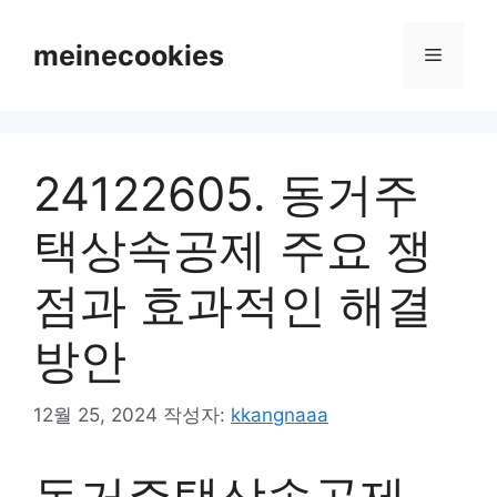
컨
텐
meinecookies
메
츠
로
뉴
건
너
24122605. 동거주
뛰
기
택상속공제 주요 쟁
점과 효과적인 해결
방안
12월 25, 2024
작성자:
kkangnaaa
동거주택상속공제