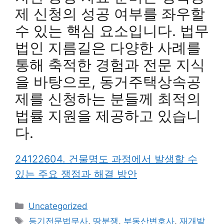
제 신청의 성공 여부를 좌우할
수 있는 핵심 요소입니다. 법무
법인 지름길은 다양한 사례를
통해 축적한 경험과 전문 지식
을 바탕으로, 동거주택상속공
제를 신청하는 분들께 최적의
법률 지원을 제공하고 있습니
다.
24122604. 건물명도 과정에서 발생할 수
있는 주요 쟁점과 해결 방안
카
Uncategorized
테
태
등기전문법무사
,
땅분쟁
,
부동산변호사
,
재개발