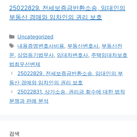
25022829. 전세보증금반환소송, 임대인의
부동산 경매와 임차인의 권리 보호
카
Uncategorized
테
태
내용증명변호사비용
,
부동산변호사
,
부동산전
고
그
문
,
상업등기법무사
,
임대차변호사
,
주택임대차보호
리
법최우선변제
25022829. 전세보증금반환소송, 임대인의 부
동산 경매와 임차인의 권리 보호
25022831. 상가소송, 권리금 회수에 대한 법적
분쟁과 판례 분석
검색