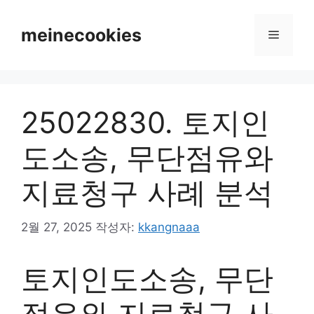
컨
텐
meinecookies
메
츠
로
뉴
건
너
25022830. 토지인
뛰
기
도소송, 무단점유와
지료청구 사례 분석
2월 27, 2025
작성자:
kkangnaaa
토지인도소송, 무단
점유와 지료청구 사