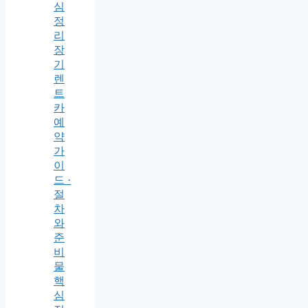
심
정
리
장
기
렌
트
카
예
약
가
이
드 ·
절
차
와
준
비
물
핵
심