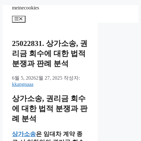
컨
meinecookies
텐
메
츠
뉴
로
건
너
25022831. 상가소송, 권
뛰
리금 회수에 대한 법적
기
분쟁과 판례 분석
6월 5, 2026
2월 27, 2025
작성자:
kkangnaaa
상가소송, 권리금 회수
에 대한 법적 분쟁과 판
례 분석
상가소송
은 임대차 계약 종