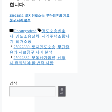
합니다.
25022830. 토지인도소송, 무단점유와 지료
청구 사례 분석
카
태
Uncategorized
명도소송변호
테
그
사
,
명도소송절차
,
지역주택조합사
고
기
,
퇴거소송
리
25022830. 토지인도소송, 무단점
유와 지료청구 사례 분석
25022832. 부동산가압류, 신청
시 유의해야 할 법적 사항
검색
검
색