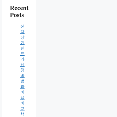
Recent
Posts
신
차
장
기
렌
트
카
신
청
방
법
과
비
용
비
교
핵