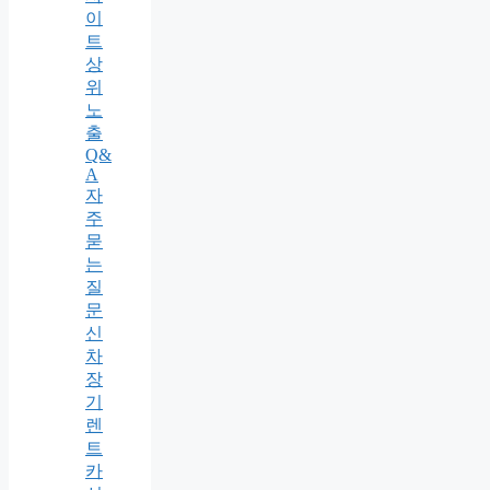
이
트
상
위
노
출
Q&
A
자
주
묻
는
질
문
신
차
장
기
렌
트
카