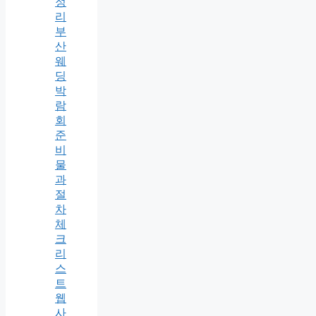
정
리
부
산
웨
딩
박
람
회
준
비
물
과
절
차
체
크
리
스
트
웹
사