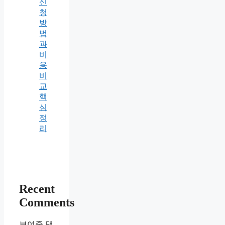
신
청
방
법
과
비
용
비
교
핵
심
정
리
Recent
Comments
보여줄 댓