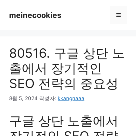
컨
텐
meinecookies
메
츠
로
뉴
건
너
80516. 구글 상단 노
뛰
기
출에서 장기적인
SEO 전략의 중요성
8월 5, 2024
작성자:
kkangnaaa
구글 상단 노출에서
장기적인 SEO 전략