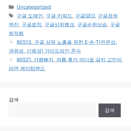
카
Uncategorized
테
태
구글 도메인
,
구글 키워드
,
구글SEO
,
구글검색
고
그
엔진
,
구글로직
,
구글상위랭크
,
구글순위상승
,
구글
리
최적화
80513. 구글 상위 노출을 위한 E-A-T(전문성,
권위성, 신뢰성) 가이드라인 준수
80521. 가평빠지, 여름 휴가 어디로 갈지 고민이
라면 케이탑랜드
검색
검색