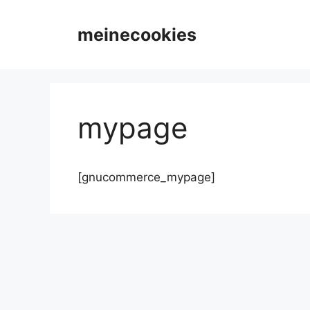
컨
텐
meinecookies
츠
로
건
너
뛰
mypage
기
[gnucommerce_mypage]