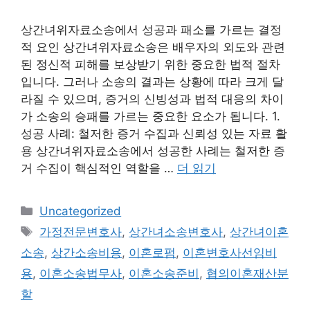
상간녀위자료소송에서 성공과 패소를 가르는 결정
적 요인 상간녀위자료소송은 배우자의 외도와 관련
된 정신적 피해를 보상받기 위한 중요한 법적 절차
입니다. 그러나 소송의 결과는 상황에 따라 크게 달
라질 수 있으며, 증거의 신빙성과 법적 대응의 차이
가 소송의 승패를 가르는 중요한 요소가 됩니다. 1.
성공 사례: 철저한 증거 수집과 신뢰성 있는 자료 활
용 상간녀위자료소송에서 성공한 사례는 철저한 증
거 수집이 핵심적인 역할을 …
더 읽기
카
Uncategorized
테
태
가정전문변호사
,
상간녀소송변호사
,
상간녀이혼
고
그
소송
,
상간소송비용
,
이혼로펌
,
이혼변호사선임비
리
용
,
이혼소송법무사
,
이혼소송준비
,
협의이혼재산분
할