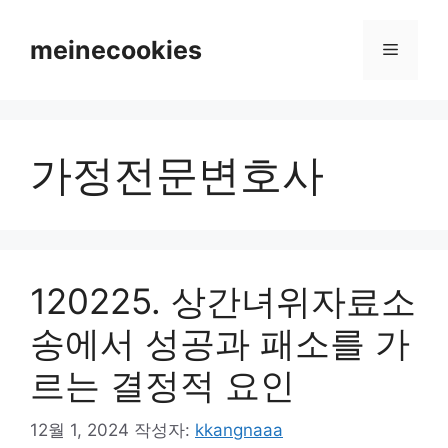
컨
텐
meinecookies
메
츠
로
뉴
건
너
가정전문변호사
뛰
기
120225. 상간녀위자료소
송에서 성공과 패소를 가
르는 결정적 요인
12월 1, 2024
작성자:
kkangnaaa