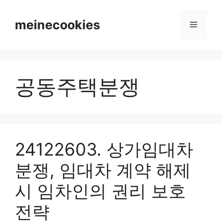
컨
텐
meinecookies
메
츠
로
뉴
건
너
공동주택분쟁
뛰
기
24122603. 상가임대차
분쟁, 임대차 계약 해제
시 임차인의 권리 보호
전략