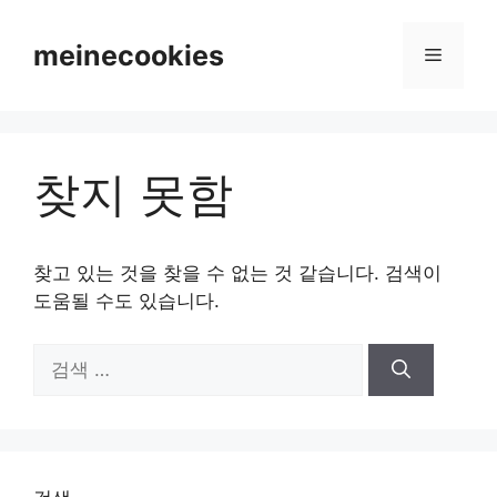
컨
텐
meinecookies
메
츠
로
뉴
건
너
찾지 못함
뛰
기
찾고 있는 것을 찾을 수 없는 것 같습니다. 검색이
도움될 수도 있습니다.
검
색: