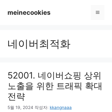
컨
텐
meinecookies
메
츠
로
뉴
건
너
네이버최적화
뛰
기
52001. 네이버쇼핑 상위
노출을 위한 트래픽 확대
전략
5월 19, 2024
작성자:
kkangnaaa