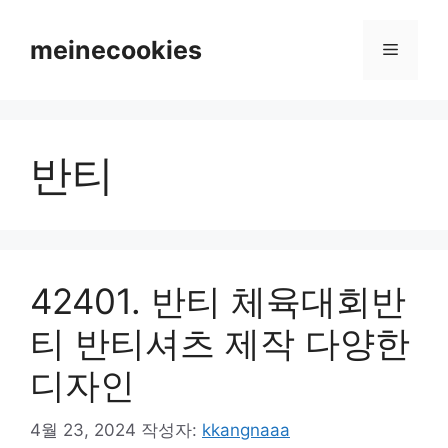
컨
텐
meinecookies
메
츠
로
뉴
건
너
반티
뛰
기
42401. 반티 체육대회반
티 반티셔츠 제작 다양한
디자인
4월 23, 2024
작성자:
kkangnaaa