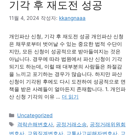
기각 후 재도전 성공
11월 4, 2024
작성자:
kkangnaaa
개인파산 신청, 기각 후 재도전 성공 개인파산 신청
은 채무로부터 벗어날 수 있는 중요한 법적 수단이
지만, 모든 신청이 성공적으로 받아들여지는 것은
아닙니다. 경우에 따라 법원에서 파산 신청이 기각
되기도 하는데, 이럴 때 대부분의 사람들은 좌절감
을 느끼고 포기하는 경우가 많습니다. 하지만 파산
신청이 기각된 후에도 다시 도전하여 성공적으로 면
책을 받은 사례들이 얼마든지 존재합니다. 1. 개인파
산 신청 기각의 이유 …
더 읽기
카
Uncategorized
테
태
격락손해변호사
,
공정거래소송
,
공정거래위원회
고
그
변호사
,
교원징계변호사
,
교통사고피해자변호사
,
교