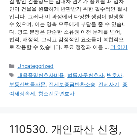
결 방안 건물명도는 임대차 관계가 종료될 때 임차
인이 건물을 원활하게 반환받기 위한 필수적인 절차
입니다. 그러나 이 과정에서 다양한 쟁점이 발생할
수 있으며, 이는 양측 모두에게 부담을 줄 수 있습니
다. 명도 분쟁은 단순한 소유권 이전 문제를 넘어,
법적, 재정적, 그리고 감정적인 요소들이 복합적으
로 작용할 수 있습니다. 주요 쟁점과 이를 …
더 읽기
카
Uncategorized
테
태
내용증명변호사비용
,
법률자문변호사
,
변호사
,
고
그
부동산법률자문
,
전세보증금반환소송
,
전세사기
,
증
리
여세상속세
,
항소전문변호사
110530. 개인파산 신청,