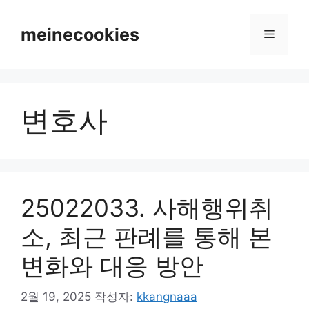
컨
텐
meinecookies
메
츠
로
뉴
건
너
변호사
뛰
기
25022033. 사해행위취
소, 최근 판례를 통해 본
변화와 대응 방안
2월 19, 2025
작성자:
kkangnaaa