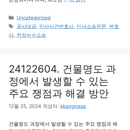
카
Uncategorized
테
태
공사대금
,
민사사건변호사
,
민사소송전문
,
변호
고
그
사
,
천장누수소송
리
24122604. 건물명도 과
정에서 발생할 수 있는
주요 쟁점과 해결 방안
12월 25, 2024
작성자:
kkangnaaa
건물명도 과정에서 발생할 수 있는 주요 쟁점과 해