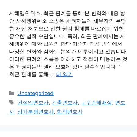
사해행위취소, 최근 판례를 통해 본 변화와 대응 방
안 사해행위취소 소송은 채권자들이 채무자의 부당
한 재산 처분으로 인한 권리 침해를 바로잡기 위한
중요한 법적 수단입니다. 특히, 최근 판례에서는 사
해행위에 대한 법원의 판단 기준과 적용 방식에서
다양한 변화와 심화된 논의가 이루어지고 있습니다.
이러한 판례의 흐름을 이해하고 적절히 대응하는 것
은 채권자들의 권리 보호에 있어 필수적입니다. 1.
최근 판례를 통해 …
더 읽기
카
Uncategorized
테
태
건설업변호사
,
건축변호사
,
누수손해배상
,
변호
고
그
사
,
상가분쟁변호사
,
합의변호사
리