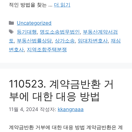
적인 방법을 찾는 …
더 읽기
카
Uncategorized
테
태
등기대행
,
명도소송법무법인
,
부동산계약서검
고
그
토
,
부동산법률상담
,
상가소송
,
임대차변호사
,
재심
리
변호사
,
지역조합주택분쟁
110523. 계약금반환 거
부에 대한 대응 방법
11월 4, 2024
작성자:
kkangnaaa
계약금반환 거부에 대한 대응 방법 계약금반환은 계