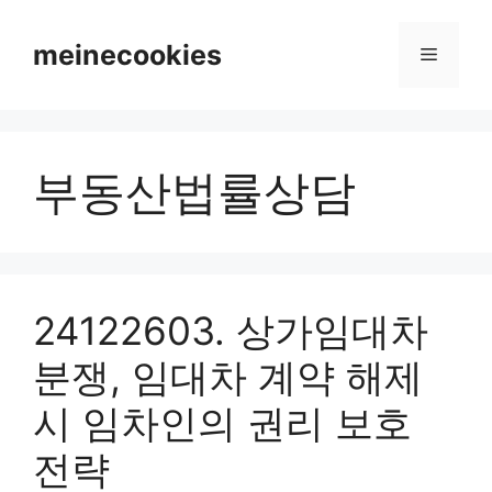
컨
텐
meinecookies
메
츠
로
뉴
건
너
부동산법률상담
뛰
기
24122603. 상가임대차
분쟁, 임대차 계약 해제
시 임차인의 권리 보호
전략