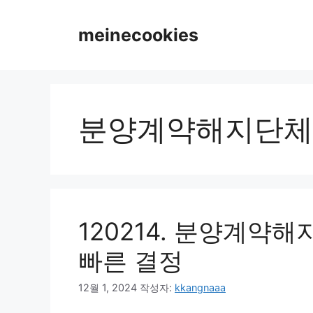
컨
텐
meinecookies
츠
로
건
너
뛰
분양계약해지단체
기
120214. 분양계약
빠른 결정
12월 1, 2024
작성자:
kkangnaaa