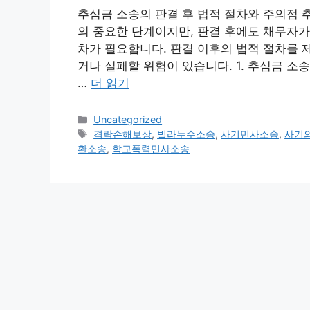
추심금 소송의 판결 후 법적 절차와 주의점 
의 중요한 단계이지만, 판결 후에도 채무자가
차가 필요합니다. 판결 이후의 법적 절차를 
거나 실패할 위험이 있습니다. 1. 추심금 소
…
더 읽기
카
Uncategorized
테
태
격락손해보상
,
빌라누수소송
,
사기민사소송
,
사기
고
그
환소송
,
학교폭력민사소송
리