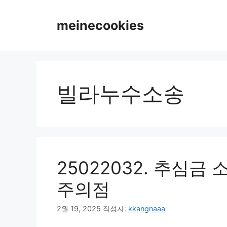
컨
텐
meinecookies
츠
로
건
너
뛰
빌라누수소송
기
25022032. 추심금
주의점
2월 19, 2025
작성자:
kkangnaaa