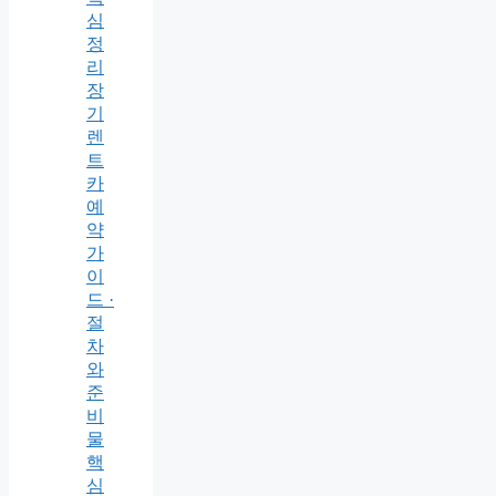
심
정
리
장
기
렌
트
카
예
약
가
이
드 ·
절
차
와
준
비
물
핵
심