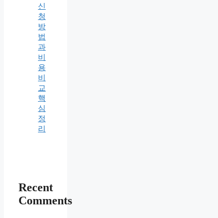
신
청
방
법
과
비
용
비
교
핵
심
정
리
Recent
Comments