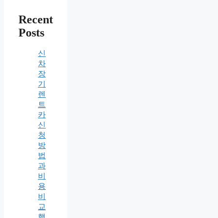
Recent
Posts
신
차
장
기
렌
트
카
신
청
방
법
과
비
용
비
교
핵