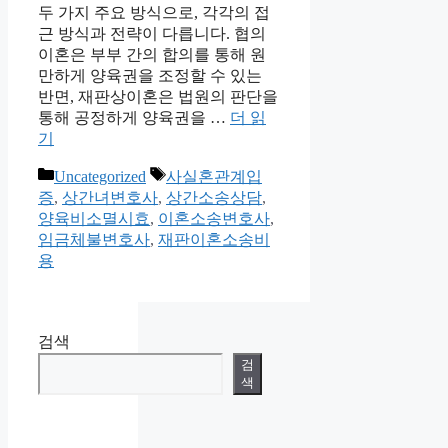
두 가지 주요 방식으로, 각각의 접
근 방식과 전략이 다릅니다. 협의
이혼은 부부 간의 합의를 통해 원
만하게 양육권을 조정할 수 있는
반면, 재판상이혼은 법원의 판단을
통해 공정하게 양육권을 …
더 읽
기
카
태
Uncategorized
사실혼관계입
테
그
증
,
상간녀변호사
,
상간소송상담
,
고
양육비소멸시효
,
이혼소송변호사
,
리
임금체불변호사
,
재판이혼소송비
용
검색
검
색