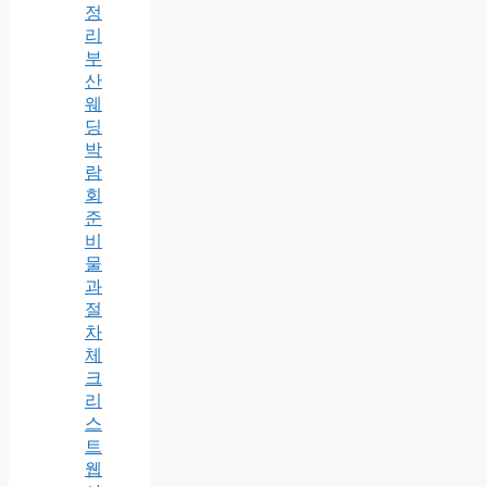
정
리
부
산
웨
딩
박
람
회
준
비
물
과
절
차
체
크
리
스
트
웹