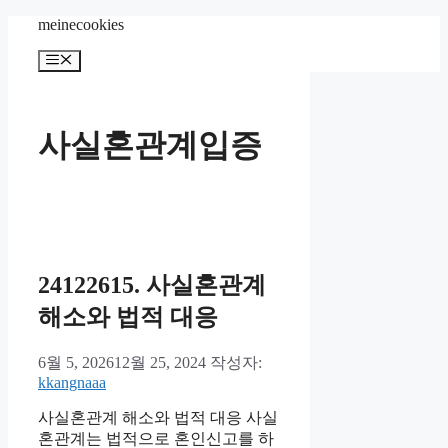
컨
meinecookies
텐
메
츠
뉴
로
건
너
사실혼관계입증
뛰
기
24122615. 사실혼관계
해소와 법적 대응
6월 5, 2026
12월 25, 2024
작성자:
kkangnaaa
사실혼관계 해소와 법적 대응 사실
혼관계는 법적으로 혼인신고를 하