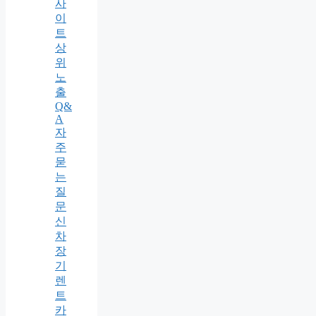
사
이
트
상
위
노
출
Q&
A
자
주
묻
는
질
문
신
차
장
기
렌
트
카