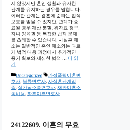
지 않았지만 혼인 생활과 유사한
관계를 유지하는 경우를 말합니다.
이러한 관계는 결혼에 준하는 법적
보호를 받을 수 있지만, 관계가 종
료될 경우 재산 분할, 위자료 청구,
자녀 양육권 등 복잡한 법적 문제
를 초래할 수 있습니다. 사실혼 해
소는 일반적인 혼인 해소와는 다르
게 법적 대응 과정에서 추가적인
증거 확보와 세심한 법적 …
더 읽
기
카
태
Uncategorized
가정폭력이혼변
테
그
호사
,
불륜변호사
,
사실혼관계입
고
증
,
상간남소송변호사
,
재판이혼소
리
송비용
,
황혼이혼변호사
24122609. 이혼의 무효