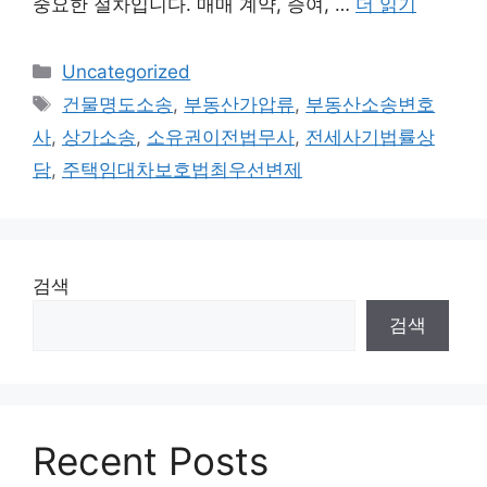
중요한 절차입니다. 매매 계약, 증여, …
더 읽기
카
Uncategorized
테
태
건물명도소송
,
부동산가압류
,
부동산소송변호
고
그
사
,
상가소송
,
소유권이전법무사
,
전세사기법률상
리
담
,
주택임대차보호법최우선변제
검색
검색
Recent Posts