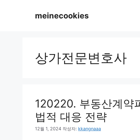
컨
텐
meinecookies
츠
로
건
너
뛰
상가전문변호사
기
120220. 부동산계
법적 대응 전략
12월 1, 2024
작성자:
kkangnaaa