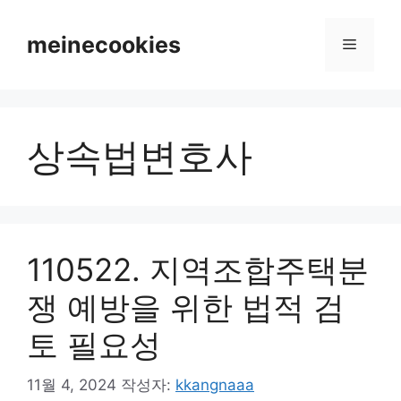
컨
텐
meinecookies
메
츠
로
뉴
건
너
상속법변호사
뛰
기
110522. 지역조합주택분
쟁 예방을 위한 법적 검
토 필요성
11월 4, 2024
작성자:
kkangnaaa