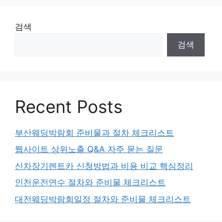
검색
검색
Recent Posts
부산웨딩박람회 준비물과 절차 체크리스트
웹사이트 상위노출 Q&A 자주 묻는 질문
신차장기렌트카 신청방법과 비용 비교 핵심정리
인천운전연수 절차와 준비물 체크리스트
대전웨딩박람회일정 절차와 준비물 체크리스트