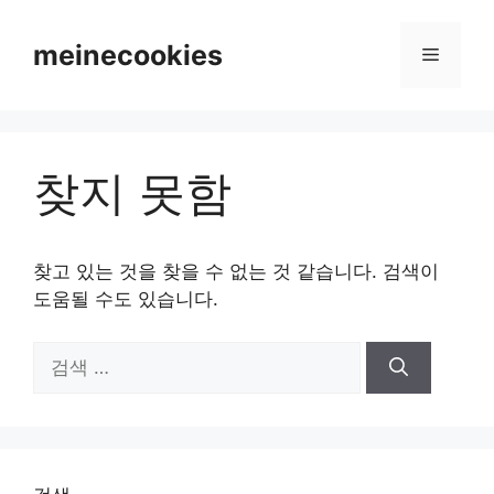
컨
텐
meinecookies
메
츠
로
뉴
건
너
찾지 못함
뛰
기
찾고 있는 것을 찾을 수 없는 것 같습니다. 검색이
도움될 수도 있습니다.
검
색: