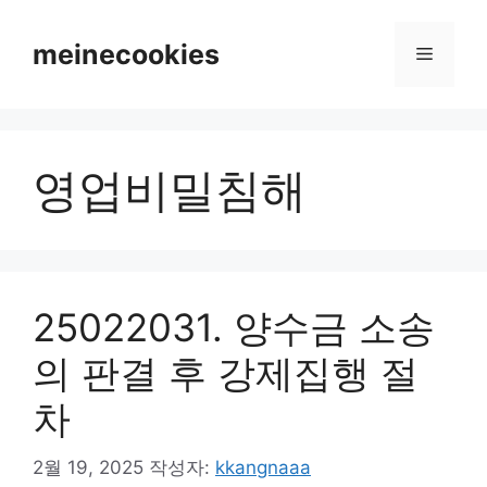
컨
텐
meinecookies
메
츠
로
뉴
건
너
영업비밀침해
뛰
기
25022031. 양수금 소송
의 판결 후 강제집행 절
차
2월 19, 2025
작성자:
kkangnaaa