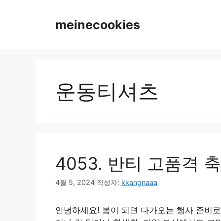
컨
텐
meinecookies
츠
로
건
너
뛰
운동티셔츠
기
4053. 반티 고품
4월 5, 2024
작성자:
kkangnaaa
안녕하세요! 봄이 되면 다가오는 행사 준비로