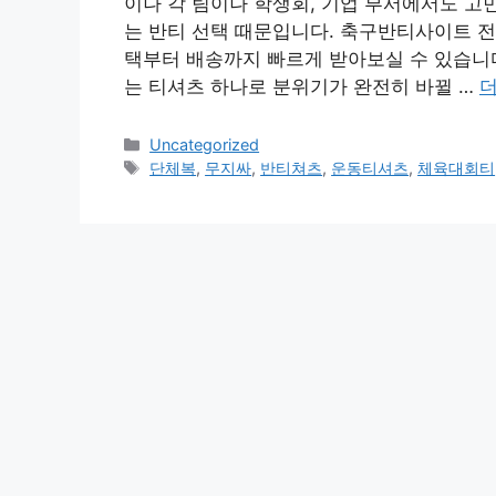
이나 각 팀이나 학생회, 기업 부서에서도 고
는 반티 선택 때문입니다. 축구반티사이트 전
택부터 배송까지 빠르게 받아보실 수 있습니다.
는 티셔츠 하나로 분위기가 완전히 바뀔 …
더
카
Uncategorized
테
태
단체복
,
무지싸
,
반티쳐츠
,
운동티셔츠
,
체육대회티
고
그
리