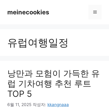
컨
텐
meinecookies
메
츠
로
뉴
건
너
유럽여행일정
뛰
기
낭만과 모험이 가득한 유
럽 기차여행 추천 루트
TOP 5
6월 11, 2025
작성자:
kkangnaaa