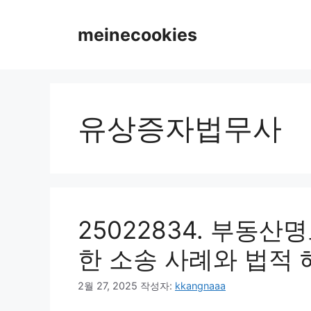
컨
텐
meinecookies
츠
로
건
너
뛰
유상증자법무사
기
25022834. 부동산
한 소송 사례와 법적 
2월 27, 2025
작성자:
kkangnaaa