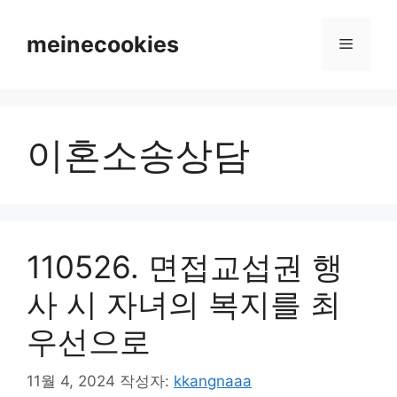
컨
텐
meinecookies
메
츠
로
뉴
건
너
이혼소송상담
뛰
기
110526. 면접교섭권 행
사 시 자녀의 복지를 최
우선으로
11월 4, 2024
작성자:
kkangnaaa