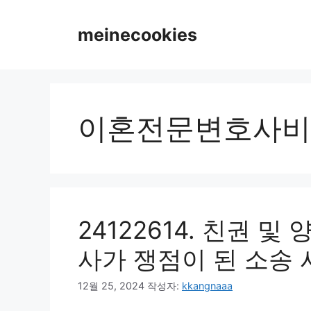
컨
텐
meinecookies
츠
로
건
너
뛰
이혼전문변호사비
기
24122614. 친권 
사가 쟁점이 된 소송 
12월 25, 2024
작성자:
kkangnaaa