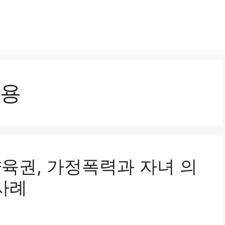
용
및 양육권, 가정폭력과 자녀 의
사례