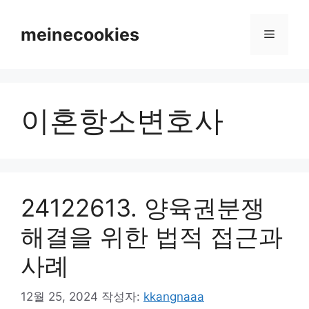
컨
텐
meinecookies
메
츠
로
뉴
건
너
이혼항소변호사
뛰
기
24122613. 양육권분쟁
해결을 위한 법적 접근과
사례
12월 25, 2024
작성자:
kkangnaaa