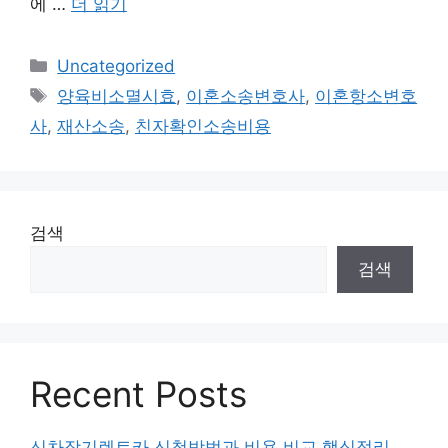
에 …
더 읽기
카
Uncategorized
테
태
양육비소멸시효
,
이혼소송변호사
,
이혼항소변호
고
그
사
,
재산소송
,
친자확인소송비용
리
검색
검색
Recent Posts
신차장기렌트카 신청방법과 비용 비교 핵심정리