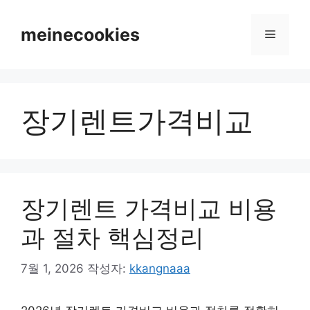
컨
텐
meinecookies
메
츠
로
뉴
건
너
장기렌트가격비교
뛰
기
장기렌트 가격비교 비용
과 절차 핵심정리
7월 1, 2026
작성자:
kkangnaaa