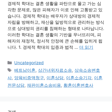
경제적 학대는 결혼 생활을 파탄으로 몰고 가는 심
각한 문제로, 많은 피해자가 이로 인해 고통받고 있
습니다. 경제적 학대는 배우자가 상대방의 경제적
자립을 방해하고, 재산을 일방적으로 관리하는 방식
으로 상대방의 권리를 침해하는 형태로 나타납니다.
이러한 학대는 결혼 생활의 기반을 무너뜨리며, 피
해자의 재정적, 정서적 안정에 큰 손해를 입히게 됩
니다. 1. 경제적 학대의 입증과 법적 …
더 읽기
카
Uncategorized
테
태
베트남이혼
,
상간녀위자료소송
,
상속소송변호
고
그
사
,
양육비증액청구
,
이혼상담
,
이혼소송기각
,
이혼
리
전문상담
,
재판이혼소송비용
,
황혼이혼변호사
검색