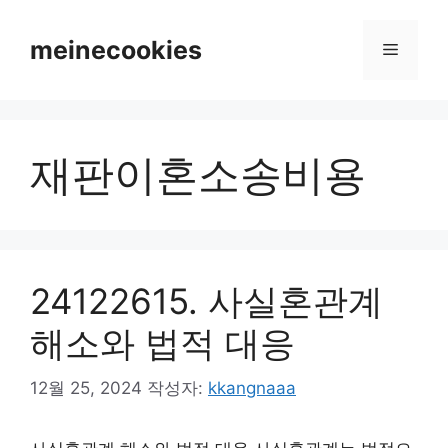
컨
텐
meinecookies
메
츠
로
뉴
건
너
재판이혼소송비용
뛰
기
24122615. 사실혼관계
해소와 법적 대응
12월 25, 2024
작성자:
kkangnaaa