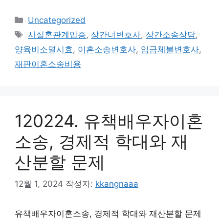
카
Uncategorized
테
태
사실혼관계입증
,
상간녀변호사
,
상간소송상담
,
고
그
양육비소멸시효
,
이혼소송변호사
,
임금체불변호사
,
리
재판이혼소송비용
120224. 유책배우자이혼
소송, 경제적 학대와 재
산분할 문제
12월 1, 2024
작성자:
kkangnaaa
유책배우자이혼소송, 경제적 학대와 재산분할 문제