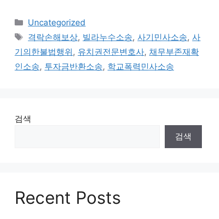
카
Uncategorized
테
태
격락손해보상
,
빌라누수소송
,
사기민사소송
,
사
고
그
기의한불법행위
,
유치권전문변호사
,
채무부존재확
리
인소송
,
투자금반환소송
,
학교폭력민사소송
검색
검색
Recent Posts