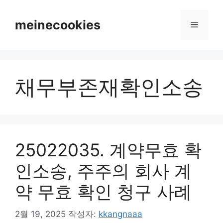
컨
텐
meinecookies
메
츠
로
뉴
건
너
채무부존재확인소송
뛰
기
25022035. 계약무효 확
인소송, 주주의 회사 계
약 무효 확인 청구 사례
2월 19, 2025
작성자:
kkangnaaa