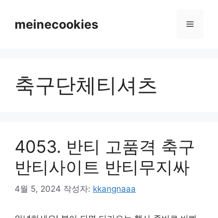
컨
텐
meinecookies
메
츠
로
뉴
건
너
축구단체티셔츠
뛰
기
4053. 반티 고품격 축구
반티사이트 반티무지싸
4월 5, 2024
작성자:
kkangnaaa