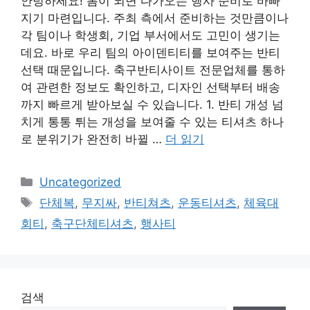
안녕하세요! 봄이 되면 다가오는 행사 준비로 바빠
지기 마련입니다. 주최 측에서 준비하는 것만큼이나
각 팀이나 학생회, 기업 부서에서도 고민이 생기는
데요. 바로 우리 팀의 아이덴티티를 보여주는 반티
선택 때문입니다. 축구반티사이트 전문업체를 통하
여 관련한 정보도 확인하고, 디자인 선택부터 배송
까지 빠르게 받아보실 수 있습니다. 1. 반티 개성 넘
치게 통통 튀는 개성을 보여줄 수 있는 티셔츠 하나
로 분위기가 완전히 바뀔 …
더 읽기
카
Uncategorized
테
태
단체복
,
무지싸
,
반티쳐츠
,
운동티셔츠
,
체육대
고
그
회티
,
축구단체티셔츠
,
행사티
리
검색