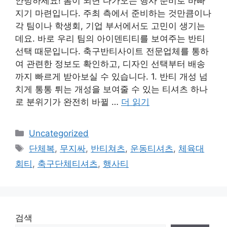
안녕하세요! 봄이 되면 다가오는 행사 준비로 바빠
지기 마련입니다. 주최 측에서 준비하는 것만큼이나
각 팀이나 학생회, 기업 부서에서도 고민이 생기는
데요. 바로 우리 팀의 아이덴티티를 보여주는 반티
선택 때문입니다. 축구반티사이트 전문업체를 통하
여 관련한 정보도 확인하고, 디자인 선택부터 배송
까지 빠르게 받아보실 수 있습니다. 1. 반티 개성 넘
치게 통통 튀는 개성을 보여줄 수 있는 티셔츠 하나
로 분위기가 완전히 바뀔 …
더 읽기
카
Uncategorized
테
태
단체복
,
무지싸
,
반티쳐츠
,
운동티셔츠
,
체육대
고
그
회티
,
축구단체티셔츠
,
행사티
리
검색