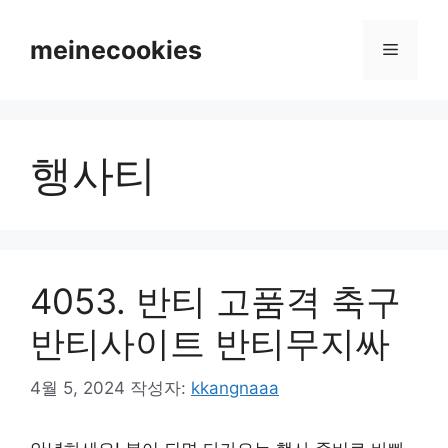
컨
텐
meinecookies
메
츠
로
뉴
건
너
행사티
뛰
기
4053. 반티 고품격 축구
반티사이트 반티무지싸
4월 5, 2024
작성자:
kkangnaaa