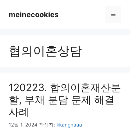
컨
텐
meinecookies
메
츠
로
뉴
건
너
협의이혼상담
뛰
기
120223. 합의이혼재산분
할, 부채 분담 문제 해결
사례
12월 1, 2024
작성자:
kkangnaaa