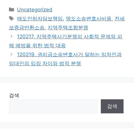
카
Uncategorized
테
태
매도인하자담보책임
,
명도소송변호사비용
,
전세
고
그
보증금반환소송
,
지역주택조합분쟁
리
120217. 지역주택사기분쟁의 사회적 문제와 피
해 예방을 위한 법적 대응
120219. 권리금소송변호사가 말하는 임차인과
임대인의 입장 차이와 법적 분쟁
검색
검색