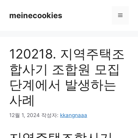
컨
텐
meinecookies
메
츠
로
뉴
건
너
120218. 지역주택조
뛰
기
합사기 조합원 모집
단계에서 발생하는
사례
12월 1, 2024
작성자:
kkangnaaa
지역주택조합사기