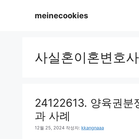
컨
텐
meinecookies
츠
로
건
너
뛰
사실혼이혼변호사
기
24122613. 양육권
과 사례
12월 25, 2024
작성자:
kkangnaaa