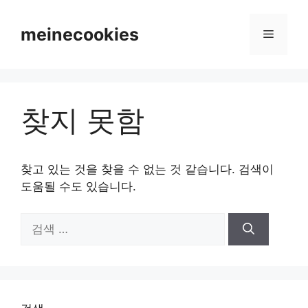
컨
텐
meinecookies
메
츠
로
뉴
건
너
찾지 못함
뛰
기
찾고 있는 것을 찾을 수 없는 것 같습니다. 검색이
도움될 수도 있습니다.
검
색: